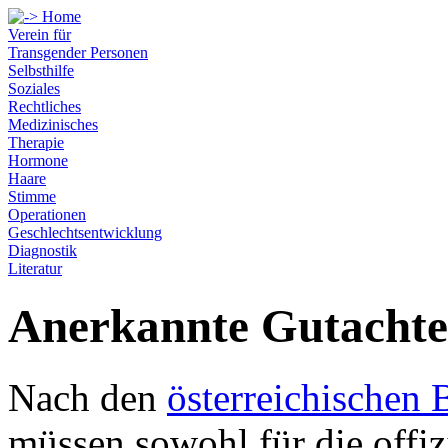
Verein für
Transgender Personen
Selbsthilfe
Soziales
Rechtliches
Medizinisches
Therapie
Hormone
Haare
Stimme
Operationen
Geschlechtsentwicklung
Diagnostik
Literatur
Anerkannte Gutacht
Nach den
österreichischen
müssen sowohl für die offi