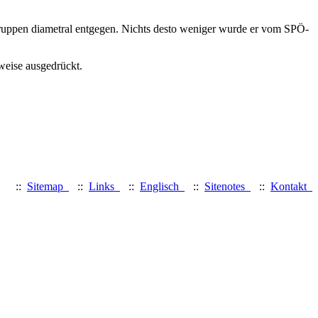
r-Gruppen diametral entgegen. Nichts desto weniger wurde er vom SPÖ-
weise ausgedrückt.
::
Sitemap
::
Links
::
Englisch
::
Sitenotes
::
Kontakt