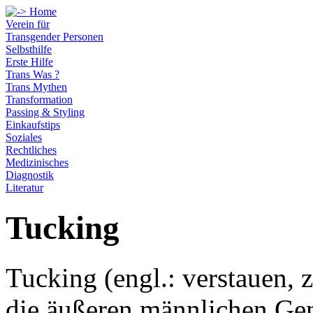
Verein für
Transgender Personen
Selbsthilfe
Erste Hilfe
Trans Was ?
Trans Mythen
Transformation
Passing & Styling
Einkaufstips
Soziales
Rechtliches
Medizinisches
Diagnostik
Literatur
Tucking
Tucking (engl.: verstauen, z
die äußeren männlichen Geni